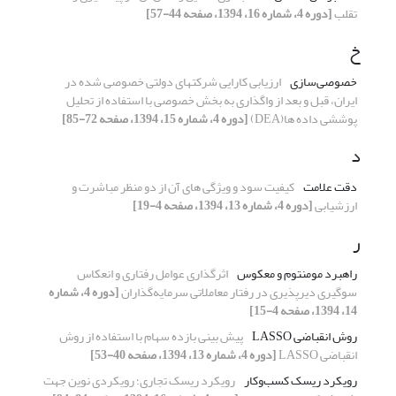
تقلب
[دوره 4، شماره 16، 1394، صفحه 44-57]
خ
خصوصی‌سازی
ارزیابی کارایی شرکت‏های دولتی خصوصی شده در
ایران، قبل و بعد از واگذاری به بخش خصوصی با استفاده از تحلیل
پوششی داده ها(DEA)
[دوره 4، شماره 15، 1394، صفحه 72-85]
د
دقت علامت
کیفیت سود و ویژگی های آن از دو منظر مباشرت و
ارزشیابی
[دوره 4، شماره 13، 1394، صفحه 4-19]
ر
راهبرد مومنتوم و معکوس
اثرگذاری عوامل رفتاری و انعکاس
سوگیری‌ دیرپذیری در رفتار معاملاتی سرمایه‌گذاران
[دوره 4، شماره
14، 1394، صفحه 4-15]
روش انقباضی LASSO
پیش بینی بازده سهام با استفاده از روش
انقباضی LASSO
[دوره 4، شماره 13، 1394، صفحه 40-53]
رویکرد ریسک کسب‌وکار
رویکرد ریسک تجاری؛ رویکردی نوین جهت