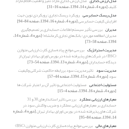
مدل ارزش گذاری
مدل ارزش گذاری مازاد تمیز و اهمیت اقلام مازاد
کثیف
[دوره 4، شماره 14، 1394، صفحه 16-31]
مدل ریسک حسابرسی
رویکرد ریسک تجاری؛ رویکردی نوین جهت
افزایش کیفیت حسابرسی
[دوره 4، شماره 16، 1394، صفحه 84-94]
مدیران
بررسی تأثیر سیستم اطلاعات حسابداری بر تصمیم‌گیری
مدیران (مطالعه موردی: بانک‌های تجاری کرمانشاه)
[دوره 4، شماره 14،
1394، صفحه 58-73]
مدیریت استراتژیک
بررسی موانع پیاده‌سازی کارت ارزیابی متوازن
(BSC) در شرکت‌های پذیرفته شده در بورس اوراق بهادار تهران از
دیدگاه حسابداران
[دوره 4، شماره 13، 1394، صفحه 54-73]
مدیریت سود
تاثیرمدیریت سود بررابطه حاکمیت شرکتی وکیفیت
سود
[دوره 4، شماره 15، 1394، صفحه 44-57]
مسئولیت اجتماعی
مسئولیت اجتماعی و تاثیر آن بر اعتبار شرکت ها
[دوره 4، شماره 16، 1394، صفحه 4-15]
معیارهای ارزیابی عملکرد
بررسی تاثیر استاندارهای 30 و 31
حسابداری بر معیارهای ارزیابی عملکرد و ضریب واکنش سود در
شرکت های پذیرفته شده در بورس اوراق بهادار تهران
[دوره 4، شماره
14، 1394، صفحه 84-95]
معیارهای مالی
بررسی موانع پیاده‌سازی کارت ارزیابی متوازن (BSC)