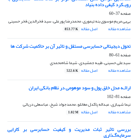
رویـکرد کیفی داده بنیاد
صفحه
37-60
بی‌بی مریم موسوی بنه تیموری، محمدرضا پورعلی، سید فخرالدین فخر حسینی
مشاهده مقاله
اصل مقاله
853.77 K
تحول دیجیتالی حسابرسی مستقل و تاثیر آن بر حاکمیت شرکت
ها
صفحه
61-80
سیدعلی حسینی، طیبه جمشیدی، شیما شاه‌محمدی
مشاهده مقاله
اصل مقاله
522.6 K
ارائـه مدل خلق پول و سود موهومی در نظام بانکی ایران
صفحه
81-102
نیما شهبازی، عبداله پاکدل مغانلو، محمدجواد شیخ، عباسعلی دریائی
مشاهده مقاله
اصل مقاله
1.02 M
بررسی تاثیر ثبات مدیریت و کیفیت حسابرسی بر کارایی
سرمایه‌‌گـذاری