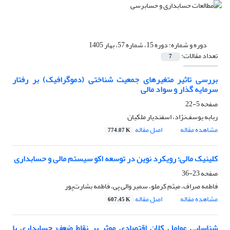
دوره و شماره:
دوره 15، شماره 57، بهار 1405
تعداد مقالات:
7
بررسی تاثیر متغیرهای جمعیت شناختی (دموگرافیک) بر رفتار
سرمایه‌ گذار و سواد مالی
صفحه
5-22
ربابه یوسف‌نژاد، اسفندیار ملکیان
مشاهده مقاله
اصل مقاله
774.07 K
کلینیک مالی؛ رویکرد نوین در توسعه اکو سیستم مالی و حسابداری
صفحه
23-36
فاطمه صراف، میثم کرملو، سمیر والی پی، فاطمه بشارت‌پور
مشاهده مقاله
اصل مقاله
607.45 K
شناسایی عوامل کلان اقتصادی موثر بر نقاط ضعف حسابداری با