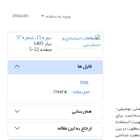
ورود به سامانه
ENGLISH
دوره 15، شماره 57
بهار 1405
صفحه
5-22
فایل ها
XML
اصل مقاله
774.07 K
ژوهش، توصیفی-
هم رسانی
 اوراق‌بهادار تهران می‌باشند و حجم نمونه ازطریق فرمول کوکران، 328 نفر تعیین شده است. برای
وبیت) استفاده
ارجاع به این مقاله
ری بهینه و سواد مالی مطلوب در بین
د، نتایج نشان می‌دهد متغیرهای جمعیت شناختی