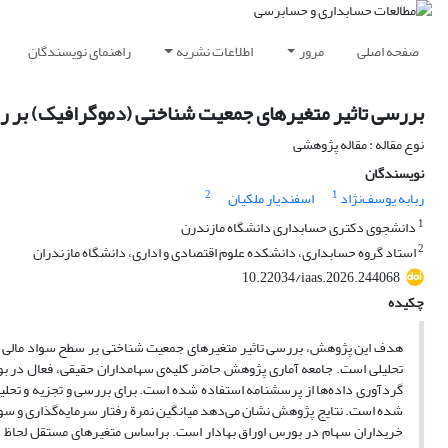
صفحه اصلی
مرور
اطلاعات نشریه
راهنمای نویسندگان
بررسی تاثیر متغیرهای جمعیت شناختی (دموگرافیک) بر رفتا
نوع مقاله : مقاله پژوهشی
نویسندگان
2
1
ربابه یوسف‌نژاد
اسفندیار ملکیان
1
دانشجوی دکتری حسابداری دانشگاه مازندرن
2
استاد گروه حسابداری، دانشکده علوم اقتصادی و اداری، دانشگاه مازندران
10.22034/iaas.2026.244068
چکیده
هدف این پژوهش، بررسی تاثیر متغیرهای جمعیت شناختی بر سطح سواد مالی و 
گردآوری داده‌ها از پرسشنامه استفاده شده است. برای بررسی و تجزیه و تحلیل