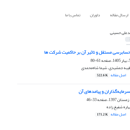
ارسال مقاله
داوران
تماس با ما
علی حسینی
حسابرسی مستقل و تاثیر آن بر حاکمیت شرکت
ها
61-80
یبه جمشیدی، شیما شاه‌محمدی
اصل مقاله
522.6 K
رمایه‌گذاران و پیامدهای آن
33-46
اره شفیغ زاده
اصل مقاله
171.2 K