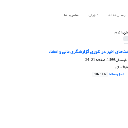
ارسال مقاله
داوران
تماس با ما
ای، اکرم
ت‌های اخیر در تئوری گزارشگری مالی و افشاء
21-34
م افسای
اصل مقاله
806.81 K