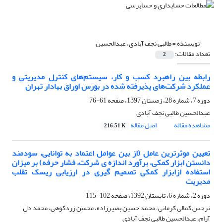
نویسنده =
طالبی نجف آبادی، عبدالحسین
تعداد مقالات:
2
رابطه بین راهبرد کسب و کار، سیستم‌های کنترل مدیریتی و
عملکرد شرکت‌های پذیرفته شده در بورس اوراق بهادار تهران
دوره 7، شماره 28، زمستان 1397، صفحه
61-76
عبدالحسین طالبی نجف آبادی
مشاهده مقاله
اصل مقاله
216.51 K
تعیین موثرترین عامل (از بین عوامل اعتماد به توانایی، سودمند
دانستن ابزار کمکی، برآورد اندازه ی شرکت، فشار حرفه) بر میزان
استفاده ازابزار کمکی تصمیم گیری در ارزیابی ریسک تقلب
مدیریت
دوره 2، شماره 6، تابستان 1392، صفحه
102-115
نرجس کمالی کرمانی، محمد حسین بصیرزاده، محسن زردکوهی، محمد دل
آرام، عبدالحسین طالبی نجف آبادی