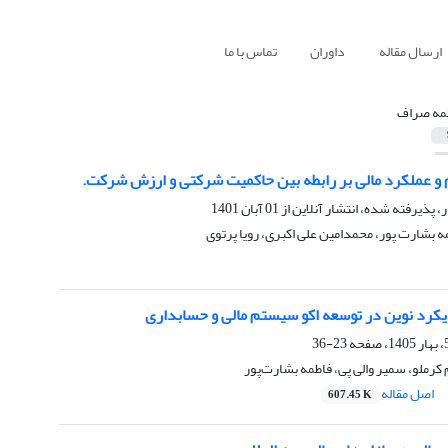
ارسال مقاله
داوران
تماس با ما
مه صراف
م و عملکرد مالی بر رابطه بین حاکمیت شرکتی و ارزش شرکت.
ر، پذیرفته شده، انتشار آنلاین از
01 آبان 1401
 بشارت پور، محمدامین علی اکبری، رویا پرتوی
ویکرد نوین در توسعه اکو سیستم مالی و حسابداری
23-36
کرملو، سمیر والی پی، فاطمه بشارت‌پور
اصل مقاله
607.45 K