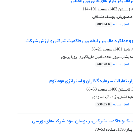
الی در بازار های مالی بین المللی
101-114
منصوریان، یوسف مشتاقی
اصل مقاله
809.04 K
م و عملکرد مالی بر رابطه بین حاکمیت شرکتی و ارزش شرکت
21-36
 بشارت پور، محمدامین علی اکبری، رویا پرتوی
اصل مقاله
607.78 K
ار، تمایلات سرمایه گذاران و استراتژی مومنتوم
53-68
 هاشمی نژاد، گیتا سودی
اصل مقاله
536.85 K
ریسک و حاکمیت شرکتی بر نوسان سود شرکت‌های بورسی
53-70