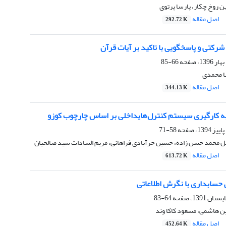
 روخ چکار، پارسا پرتوی
اصل مقاله
292.72 K
رکتی و پاسخگویی با تاکید بر آیات قرآن
66-85
ا محمدی
اصل مقاله
344.13 K
 کارگیری سیستم کنترل‌هایداخلی بر اساس چارچوب کوزو
58-71
 محمد حسن زاده، حسین حرآبادی فراهانی، مریم السادات سید صالحیان
اصل مقاله
613.72 K
حسابداری با نگرش اطلاعاتی
64-83
ن هاشمی، مسعود کاکا وند
اصل مقاله
452.64 K