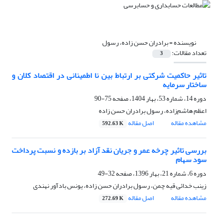
نویسنده =
برادران حسن زاده، رسول
تعداد مقالات:
3
تاثیر حاکمیت شرکتی بر ارتباط بین نا اطمینانی در اقتصاد کلان و
ساختار سرمایه
دوره 14، شماره 53، بهار 1404، صفحه
75-90
اعظم هاشم‌زاده، رسول برادران حسن زاده
مشاهده مقاله
اصل مقاله
592.63 K
بررسی تاثیر چرخه عمر و جریان نقد آزاد بر بازده و نسبت پرداخت
سود سهام
دوره 6، شماره 21، بهار 1396، صفحه
32-49
زینب خدائی قیه چمن، رسول برادران حسن زاده، یونس بادآور نهندی
مشاهده مقاله
اصل مقاله
272.69 K