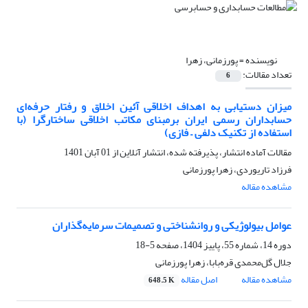
نویسنده =
پورزمانی، زهرا
تعداد مقالات:
6
میزان دستیابی به اهداف اخلاقی آئین اخلاق و رفتار حرفه‌ای
حسابداران رسمی ایران برمبنای مکاتب اخلاقی ساختارگرا (با
استفاده از تکنیک دلفی – فازی)
مقالات آماده انتشار، پذیرفته شده، انتشار آنلاین از
01 آبان 1401
فرزاد تاریوردی، زهرا پورزمانی
مشاهده مقاله
عوامل بیولوژیکی و روانشناختی و تصمیمات سرمایه‌گذاران
دوره 14، شماره 55، پاییز 1404، صفحه
5-18
جلال گل‌محمدی قره‌بابا، زهرا پورزمانی
مشاهده مقاله
اصل مقاله
648.5 K