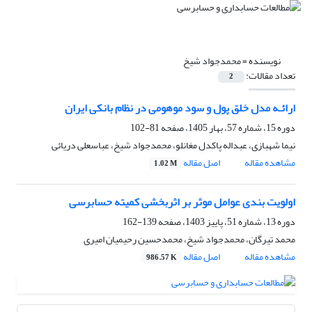
نویسنده =
محمدجواد شیخ
تعداد مقالات:
2
ارائـه مدل خلق پول و سود موهومی در نظام بانکی ایران
دوره 15، شماره 57، بهار 1405، صفحه
81-102
نیما شهبازی، عبداله پاکدل مغانلو، محمدجواد شیخ، عباسعلی دریائی
مشاهده مقاله
اصل مقاله
1.02 M
اولویت بندی عوامل موثر بر اثربخشی کمیته حسابرسی
دوره 13، شماره 51، پاییز 1403، صفحه
139-162
محمد تیرگان، محمدجواد شیخ، محمدحسین رحیمیان امیری
مشاهده مقاله
اصل مقاله
986.57 K