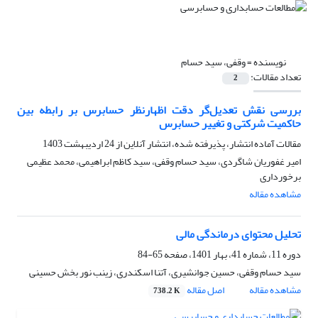
نویسنده =
وقفی، سید حسام
تعداد مقالات:
2
بررسی نقش تعدیل‌گر دقت اظهارنظر حسابرس بر رابطه بین
حاکمیت شرکتی و تغییر حسابرس
مقالات آماده انتشار، پذیرفته شده، انتشار آنلاین از
24 اردیبهشت 1403
امیر غفوریان شاگردی، سید حسام وقفی، سید کاظم ابراهیمی، محمد عظیمی
برخورداری
مشاهده مقاله
تحلیل محتوای درماندگی مالی
دوره 11، شماره 41، بهار 1401، صفحه
65-84
سید حسام وقفی، حسین جوانشیری، آتنا اسکندری، زینب نور بخش حسینی
مشاهده مقاله
اصل مقاله
738.2 K